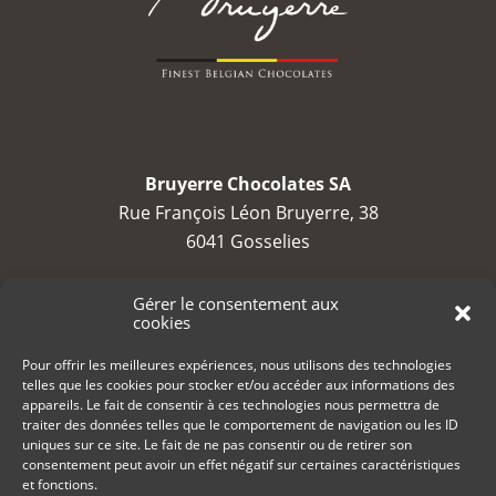
Bruyerre Chocolates SA
Rue François Léon Bruyerre, 38
6041 Gosselies
TVA : BE 0688 794 525
Gérer le consentement aux
cookies
contact@bruyerre.eu
Pour offrir les meilleures expériences, nous utilisons des technologies
telles que les cookies pour stocker et/ou accéder aux informations des
+32 (0)71 23 23 80
appareils. Le fait de consentir à ces technologies nous permettra de
traiter des données telles que le comportement de navigation ou les ID
uniques sur ce site. Le fait de ne pas consentir ou de retirer son
consentement peut avoir un effet négatif sur certaines caractéristiques
et fonctions.