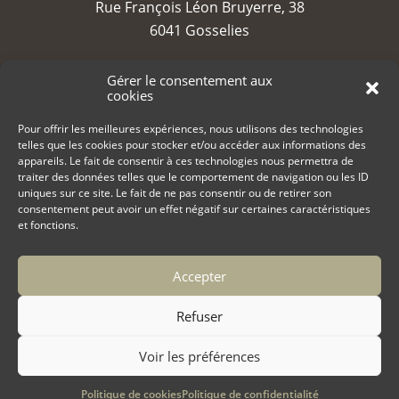
Rue François Léon Bruyerre, 38
6041 Gosselies
TVA : BE 0688 794 525
Gérer le consentement aux
cookies
contact@bruyerre.eu
Pour offrir les meilleures expériences, nous utilisons des technologies
telles que les cookies pour stocker et/ou accéder aux informations des
+32 (0)71 23 23 80
appareils. Le fait de consentir à ces technologies nous permettra de
traiter des données telles que le comportement de navigation ou les ID
uniques sur ce site. Le fait de ne pas consentir ou de retirer son
consentement peut avoir un effet négatif sur certaines caractéristiques
et fonctions.
Accepter
Copyright 2022 Bruyerre Chocolates
Politique de cookies (UE)
Refuser
Politique de confidentialité
Voir les préférences
Politique de cookies
Politique de confidentialité